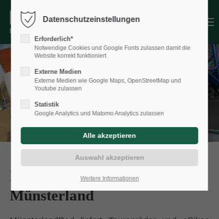
Datenschutzeinstellungen
Menu
Erforderlich*
Notwendige Cookies und Google Fonts zulassen damit die
Website korrekt funktioniert
Externe Medien
Externe Medien wie Google Maps, OpenStreetMap und
Youtube zulassen
Statistik
Google Analytics und Matomo Analytics zulassen
Fahrrad Lieferservice im
Weitere Informationen
Münsterland