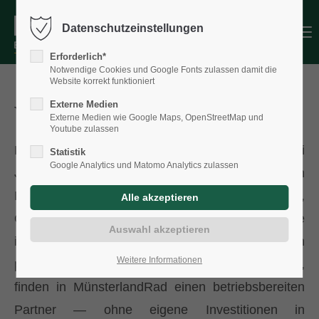
Datenschutzeinstellungen
Menu
Erforderlich*
Notwendige Cookies und Google Fonts zulassen damit die
Website korrekt funktioniert
Externe Medien
Verleihstation werden
Externe Medien wie Google Maps, OpenStreetMap und
Youtube zulassen
MünsterlandRad betreibt seit über drei
Statistik
Google Analytics und Matomo Analytics zulassen
Jahrzehnten ein Netz an Verleihstationen im
Münsterland. Hotels, Kommunen,
Quartiersentwickler und Immobilienbetreiber, die
ihren Gästen, Mietern oder Bewohnern ein
Weitere Informationen
professionelles Fahrradangebot machen möchten,
finden in MünsterlandRad einen betriebsbereiten
Partner — ohne eigene Investitionen in